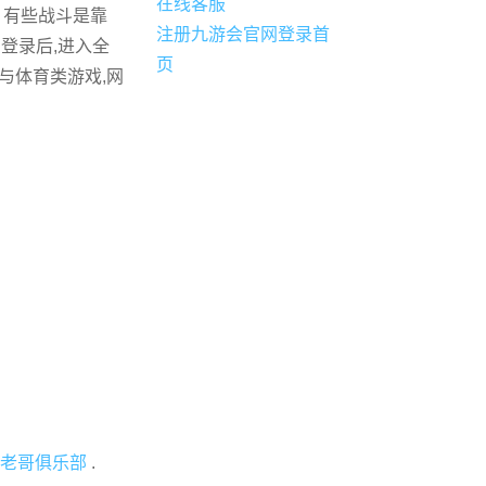
在线客服
！有些战斗是靠
注册九游会官网登录首
员登录后,进入全
页
与体育类游戏,网
老哥俱乐部
.