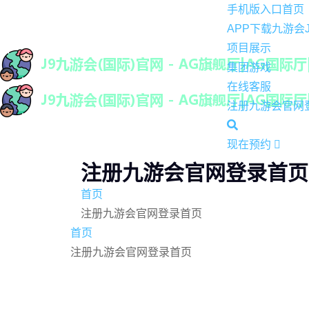
手机版入口首页
APP下载九游会
项目展示
集团游戏
在线客服
注册九游会官网
现在预约
注册九游会官网登录首页
首页
注册九游会官网登录首页
首页
注册九游会官网登录首页