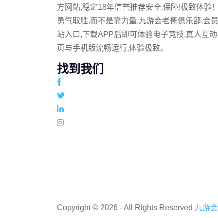
方网站,稳定18年信誉推荐安全.保障!极致体验
勇气取胜,而不是靠力量.九游会老哥俱乐部,会
站入口,下载APP后即可体验电子竞技,真人互动
页与手机版流畅运行,体验极致。
找到我们
Copyright © 2026 - All Rights Reserved
九游会