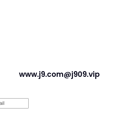
www.j9.com@j909.vip