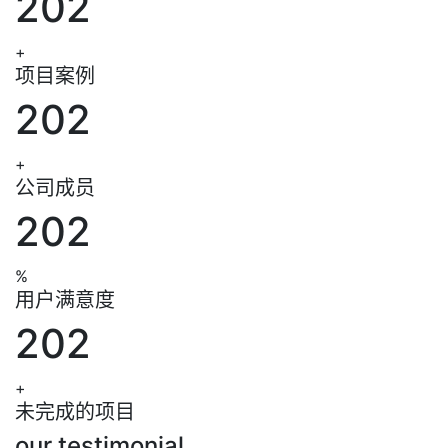
202
+
项目案例
202
+
公司成员
202
%
用户满意度
202
+
未完成的项目
our testimonial