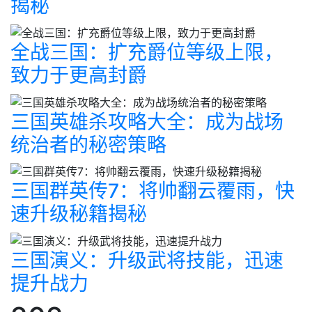
揭秘
全战三国：扩充爵位等级上限，
致力于更高封爵
三国英雄杀攻略大全：成为战场
统治者的秘密策略
三国群英传7：将帅翻云覆雨，快
速升级秘籍揭秘
三国演义：升级武将技能，迅速
提升战力