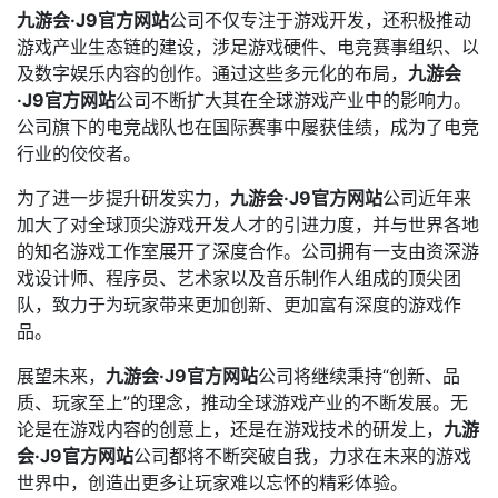
九游会·J9官方网站
公司不仅专注于游戏开发，还积极推动
游戏产业生态链的建设，涉足游戏硬件、电竞赛事组织、以
及数字娱乐内容的创作。通过这些多元化的布局，
九游会
·J9官方网站
公司不断扩大其在全球游戏产业中的影响力。
公司旗下的电竞战队也在国际赛事中屡获佳绩，成为了电竞
行业的佼佼者。
为了进一步提升研发实力，
九游会·J9官方网站
公司近年来
加大了对全球顶尖游戏开发人才的引进力度，并与世界各地
的知名游戏工作室展开了深度合作。公司拥有一支由资深游
戏设计师、程序员、艺术家以及音乐制作人组成的顶尖团
队，致力于为玩家带来更加创新、更加富有深度的游戏作
品。
展望未来，
九游会·J9官方网站
公司将继续秉持“创新、品
质、玩家至上”的理念，推动全球游戏产业的不断发展。无
论是在游戏内容的创意上，还是在游戏技术的研发上，
九游
会·J9官方网站
公司都将不断突破自我，力求在未来的游戏
世界中，创造出更多让玩家难以忘怀的精彩体验。