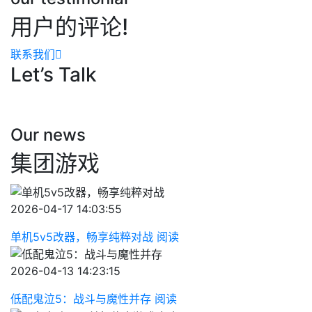
用户的评论!
联系我们
Let’s Talk
Our news
集团游戏
2026-04-17 14:03:55
单机5v5改器，畅享纯粹对战
阅读
2026-04-13 14:23:15
低配鬼泣5：战斗与魔性并存
阅读