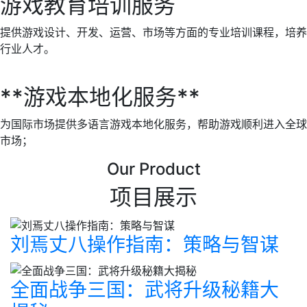
游戏教育培训服务
提供游戏设计、开发、运营、市场等方面的专业培训课程，培养
行业人才。
**游戏本地化服务**
为国际市场提供多语言游戏本地化服务，帮助游戏顺利进入全球
市场；
Our Product
项目展示
刘焉丈八操作指南：策略与智谋
全面战争三国：武将升级秘籍大